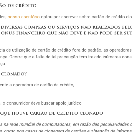
ão de crédito
des,
nosso escritório
optou por escrever sobre cartão de crédito cl
 diversas compras ou serviços não realizados pel
 ônus financeiro que não deve e não pode ser s
a de utilização de cartão de crédito fora do padrão, as operadora
ça. Ocorre que a falta de tal precaução tem trazido inúmeras con
ça.
o clonado?
ente a operadora de cartão de crédito;
, o consumidor deve buscar apoio jurídico
 que houve cartão de crédito clonado
as na rede mundial de computadores, em razão das peculiaridades 
dos, como nos casos de clonagem de cartões e obtenção de inform