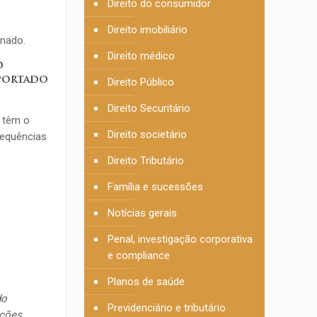
Direito do consumidor
Direito imobiliário
onado.
Direito médico
o
uportado
Direito Público
Direito Securitário
s têm o
Direito societário
sequências
Direito Tributário
Família e sucessões
Notícias gerais
Penal, investigação corporativa
e compliance
Planos de saúde
do
Previdenciário e tributário
ações