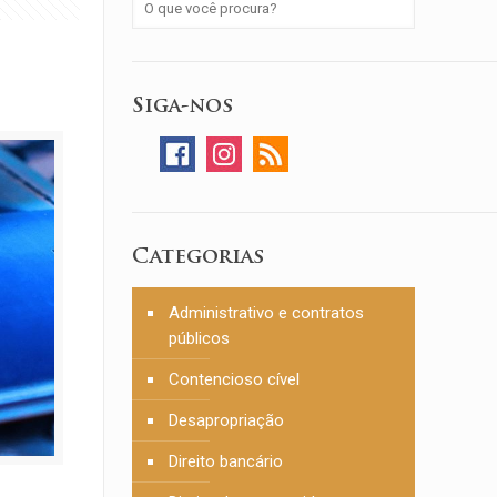
Siga-nos
Categorias
Administrativo e contratos
públicos
Contencioso cível
Desapropriação
Direito bancário