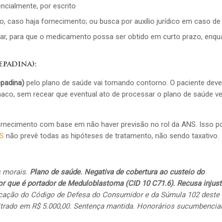
ncialmente, por escrito
, caso haja fornecimento; ou busca por auxílio jurídico em caso de
nar, para que o medicamento possa ser obtido em curto prazo, enqu
epadina):
epadina)
pelo plano de saúde vai tomando contorno. O paciente dev
rmaco, sem recear que eventual ato de processar o plano de saúde v
fornecimento com base em não haver previsão no rol da ANS. Isso p
S
não prevê todas as hipóteses de tratamento, não sendo taxativo.
s morais.
Plano de saúde. Negativa de cobertura ao custeio do
r que é portador de Meduloblastoma (CID 10 C71.6). Recusa injusti
licação do Código de Defesa do Consumidor e da Súmula 102 deste 
bitrado em R$ 5.000,00. Sentença mantida. Honorários sucumbencia