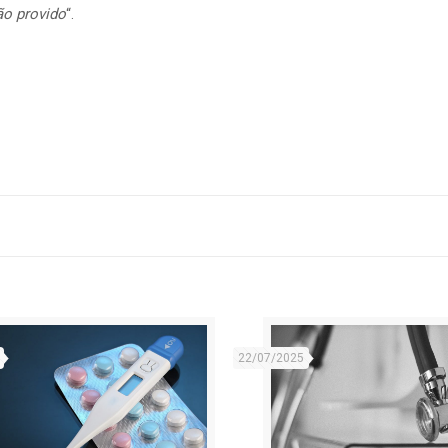
ão provido
“.
22/07/2025