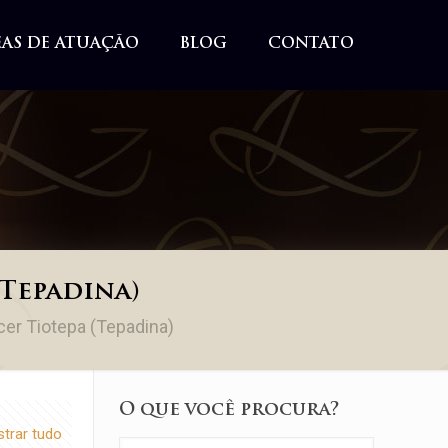
EAS DE ATUAÇÃO
BLOG
CONTATO
(Tepadina)
er Tiotepa (Tepadina)
O que você procura?
trar tudo