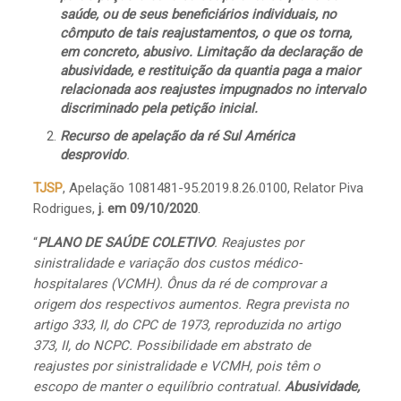
saúde, ou de seus beneficiários individuais, no
cômputo de tais reajustamentos, o que os torna,
em concreto, abusivo.
Limitação da declaração de
abusividade, e restituição da quantia paga a maior
relacionada aos reajustes impugnados no intervalo
discriminado pela petição inicial.
Recurso de apelação da ré Sul América
desprovido
.
TJSP
, Apelação 1081481-95.2019.8.26.0100, Relator Piva
Rodrigues,
j. em 09/10/2020
.
“
PLANO DE SAÚDE COLETIVO
. Reajustes por
sinistralidade e variação dos custos médico-
hospitalares (VCMH). Ônus da ré de comprovar a
origem dos respectivos aumentos. Regra prevista no
artigo 333, II, do CPC de 1973, reproduzida no artigo
373, II, do NCPC. Possibilidade em abstrato de
reajustes por sinistralidade e VCMH, pois têm o
escopo de manter o equilíbrio contratual.
Abusividade,