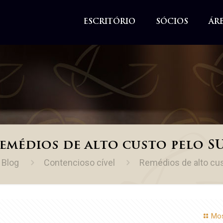
ESCRITÓRIO
SÓCIOS
ÁR
emédios de alto custo pelo S
Blog
Contencioso cível
Remédios de alto cu
Mos