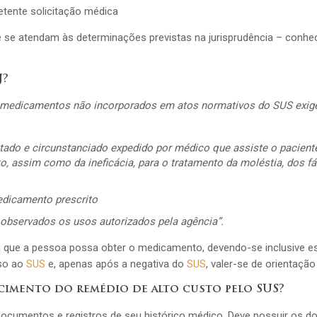
tente solicitação médica
ue se atendam às determinações previstas na jurisprudência – conh
J?
medicamentos não incorporados em atos normativos do SUS exig
do e circunstanciado expedido por médico que assiste o paciente
, assim como da ineficácia, para o tratamento da moléstia, dos 
edicamento prescrito
, observados os usos autorizados pela agência”.
a que a pessoa possa obter o medicamento, devendo-se inclusive e
sso ao
SUS
e, apenas após a negativa do
SUS
, valer-se de orientação 
ecimento do remédio de alto custo pelo SUS?
 documentos e registros de seu histórico médico. Deve possuir os 