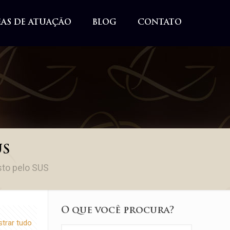
EAS DE ATUAÇÃO
BLOG
CONTATO
US
sto pelo SUS
O que você procura?
trar tudo