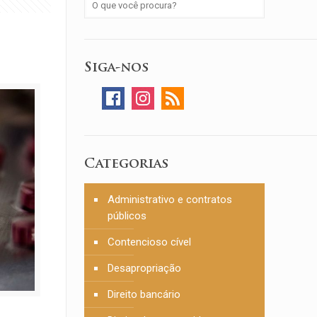
Siga-nos
Categorias
Administrativo e contratos
públicos
Contencioso cível
Desapropriação
Direito bancário