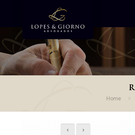
R
Home