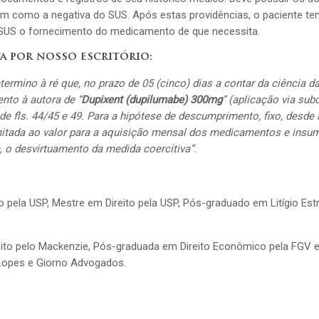
 como a negativa do SUS. Após estas providências, o paciente te
ao SUS o fornecimento do medicamento de que necessita.
ta por
nosso escritório
:
rmino à ré que, no prazo de 05 (cinco) dias a contar da ciência d
nto à autora de “
Dupixent (dupilumabe) 300mg
” (aplicação via sub
 fls. 44/45 e 49. Para a hipótese de descumprimento, fixo, desde 
limitada ao valor para a aquisição mensal dos medicamentos e insu
 o desvirtuamento da medida coercitiva”.
o pela USP, Mestre em Direito pela USP, Pós-graduado em Litígio Est
eito pelo Mackenzie, Pós-graduada em Direito Econômico pela FGV 
 Lopes e Giorno Advogados.