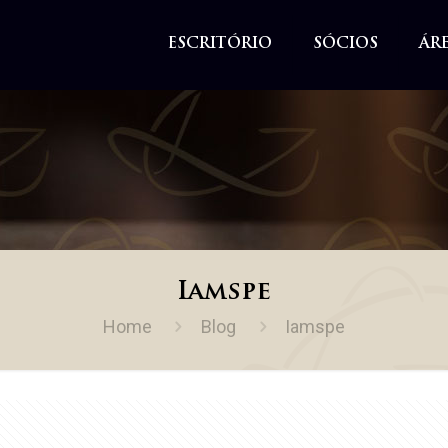
ESCRITÓRIO
SÓCIOS
ÁR
Iamspe
Home
Blog
Iamspe