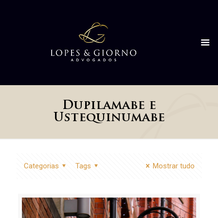
Dupilamabe e
Ustequinumabe
Categorias
Tags
Mostrar tudo