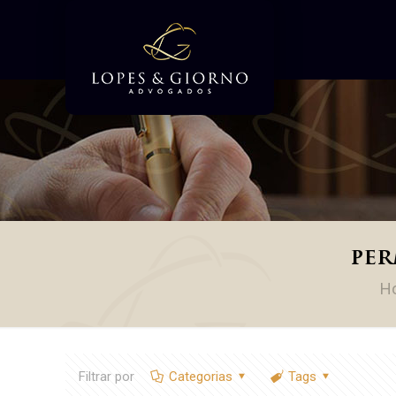
per
H
Filtrar por
Categorias
Tags