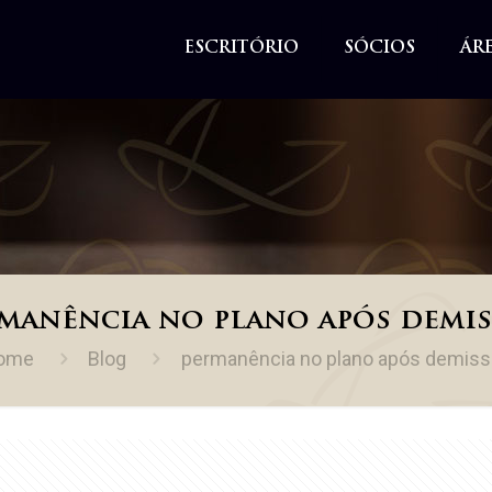
ESCRITÓRIO
SÓCIOS
ÁR
manência no plano após demi
ome
Blog
permanência no plano após demiss