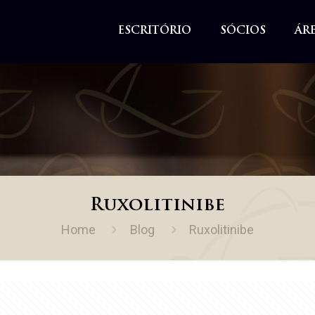
ESCRITÓRIO
SÓCIOS
ÁR
Ruxolitinibe
Home
Blog
Ruxolitinibe