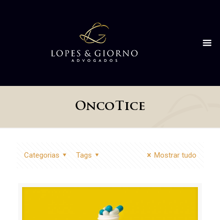
OncoTice
Categorias
Tags
Mostrar tudo