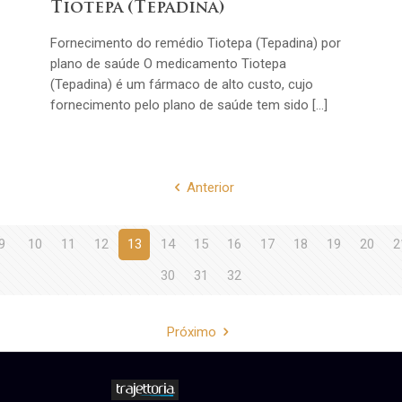
Tiotepa (Tepadina)
Fornecimento do remédio Tiotepa (Tepadina) por
plano de saúde O medicamento Tiotepa
(Tepadina) é um fármaco de alto custo, cujo
fornecimento pelo plano de saúde tem sido […]
Anterior
9
10
11
12
13
14
15
16
17
18
19
20
2
30
31
32
Próximo