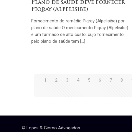
Plano de saúde deve fornecer
Piqray (Alpelisibe)
Fornecimento do remédio Piqray (Alpelisibe) por
plano de saúde O medicamento Piqray (Alpelisibe)
é um fármaco de alto custo, cujo fornecimento
pelo plano de saúde tem […]
1
2
3
4
5
6
7
8
© Lopes & Giorno Advogados