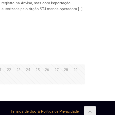
registro na Anvisa, mas com importação
autorizada pelo órgão STJ manda operadora […]
1
22
23
24
25
26
27
28
29
Termos de Uso & Política de Privacidade