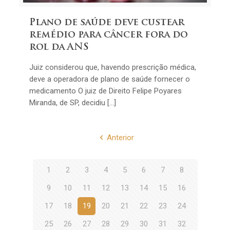
Plano de saúde deve custear
remédio para câncer fora do
rol da ANS
Juiz considerou que, havendo prescrição médica,
deve a operadora de plano de saúde fornecer o
medicamento O juiz de Direito Felipe Poyares
Miranda, de SP, decidiu […]
Anterior
1
2
3
4
5
6
7
8
9
10
11
12
13
14
15
16
17
18
19
20
21
22
23
24
25
26
27
28
29
30
31
32